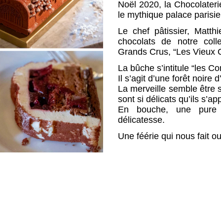
Noël 2020, la Chocolaterie
le mythique palace parisi
Le chef pâtissier, Matt
chocolats de notre coll
Grands Crus, “Les Vieux 
La bûche s’intitule “les Co
Il s’agit d’une forêt noire 
La merveille semble être s
sont si délicats qu’ils s’a
En bouche, une pure m
délicatesse.
Une féérie qui nous fait o