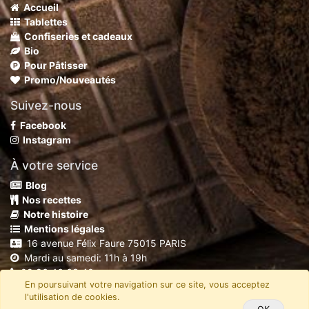
Accueil
Tablettes
Confiseries et cadeaux
Bio
Pour Pâtisser
Promo/Nouveautés
Suivez-nous
Facebook
Instagram
À votre service
Blog
Nos recettes
Notre histoire
Mentions légales
16 avenue Félix Faure 75015 PARIS
Mardi au samedi: 11h à 19h
09 86 46 63 40
En poursuivant votre navigation sur ce site, vous acceptez
shop@chocolaterierobert.fr
l'utilisation de cookies.
Copyright
C'Mada