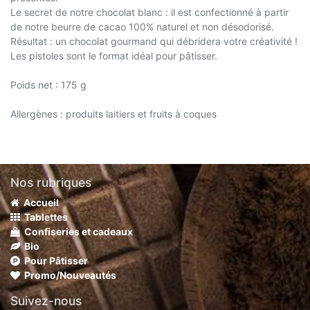
Le secret de notre chocolat blanc : il est confectionné à partir
de notre beurre de cacao 100% naturel et non désodorisé.
Résultat : un chocolat gourmand qui débridera votre créativité !
Les pistoles sont le format idéal pour pâtisser.
Poids net : 175 g
Allergènes : produits laitiers et fruits à coques
Nos rubriques
Accueil
Tablettes
Confiseries et cadeaux
Bio
Pour Pâtisser
Promo/Nouveautés
Suivez-nous