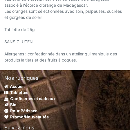
associé à l'écorce d'orange de Madagascar.
Les oranges sont sélectionnées avec soin, pulpeuses, sucrées
et gorgées de soleil.
Tablette de 25g
SANS GLUTEN
Allergènes : confectionnée dans un atelier qui manipule des
produits laitiers et des fruits à coques.
Nos rubriques
Accueil
Tablettes
Confiseries et cadeaux
Bio
Pour Pâtisser
Promo/Nouveautés
Suivez-nous