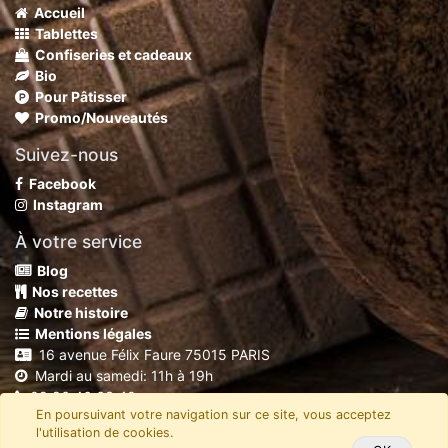
Accueil
Tablettes
Confiseries et cadeaux
Bio
Pour Pâtisser
Promo/Nouveautés
Suivez-nous
Facebook
Instagram
À votre service
Blog
Nos recettes
Notre histoire
Mentions légales
16 avenue Félix Faure 75015 PARIS
Mardi au samedi: 11h à 19h
09 86 46 63 40
En poursuivant votre navigation sur ce site, vous acceptez
shop@chocolaterierobert.fr
l'utilisation de cookies.
Copyright
C'Mada