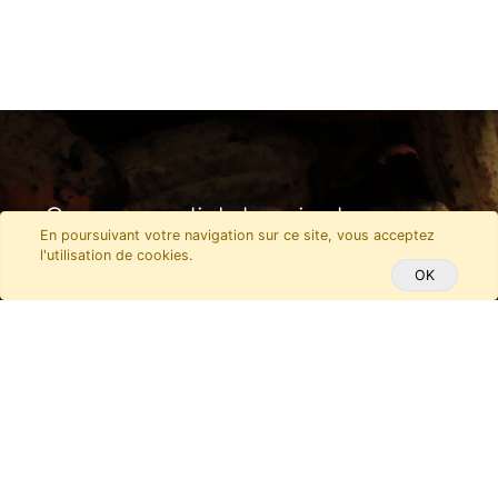
Cours mondial du prix du cacao :
En poursuivant votre navigation sur ce site, vous acceptez
pourquoi cette flambée des prix
l'utilisation de cookies.
OK