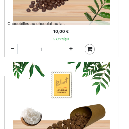
Chocobilles au chocolat au lait
10,00
€
9 Unité(s)