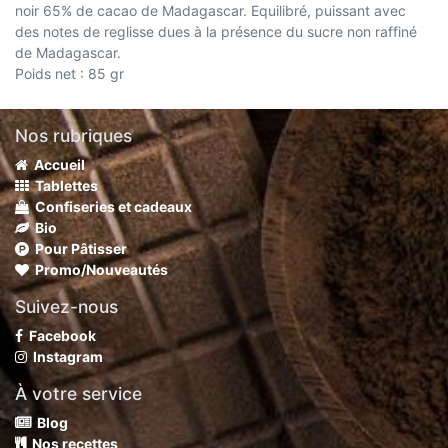
noir 65% de cacao de Madagascar. Equilibré, puissant avec
des notes de reglisse dues à la présence du sucre non raffiné
de Madagascar.
Poids net : 85 gr
Nos rubriques
Accueil
Tablettes
Confiseries et cadeaux
Bio
Pour Pâtisser
Promo/Nouveautés
Suivez-nous
Facebook
Instagram
À votre service
Blog
Nos recettes