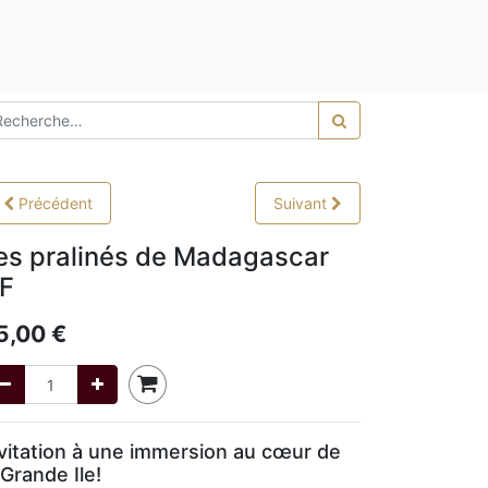
0,00
Précédent
Suivant
es pralinés de Madagascar
F
5,00
€
vitation à une immersion au cœur de
 Grande Ile!