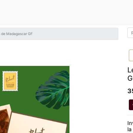
és de Madagascar GF
L
G
3
In
la