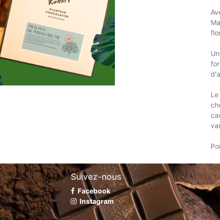
Av
Ma
flo
Un
fo
d'
Le
ch
ca
va
Po
Suivez-nous
Facebook
Instagram