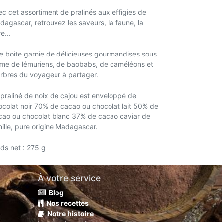
ec cet assortiment de pralinés aux effigies de
dagascar, retrouvez les saveurs, la faune, la
re...
e boite garnie de délicieuses gourmandises sous
rme de lémuriens, de baobabs, de caméléons et
arbres du voyageur à partager.
 praliné de noix de cajou est enveloppé de
ocolat noir 70% de cacao ou chocolat lait 50% de
cao ou chocolat blanc 37% de cacao caviar de
nille, pure origine Madagascar.
ids net : 275 g
À votre service
Blog
Nos recettes
Notre histoire