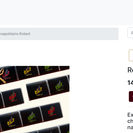
 napolitains Robert
R
1
Ex
ch
na