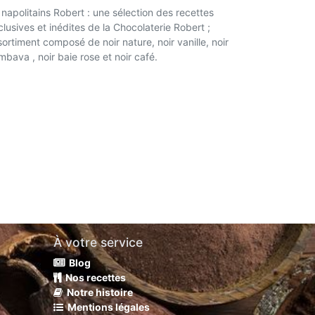
 napolitains Robert : une sélection des recettes
clusives et inédites de la Chocolaterie Robert ;
sortiment composé de noir nature, noir vanille, noir
mbava , noir baie rose et noir café.
À votre service
Blog
Nos recettes
Notre histoire
Mentions légales