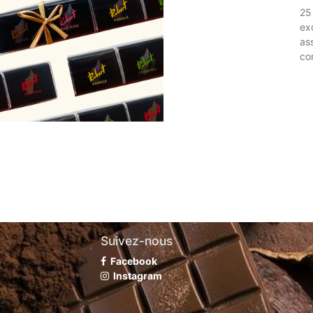
25
ex
as
co
Suivez-nous
Facebook
Instagram