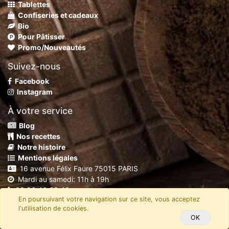
Tablettes
Confiseries et cadeaux
Bio
Pour Pâtisser
Promo/Nouveautés
Suivez-nous
Facebook
Instagram
À votre service
Blog
Nos recettes
Notre histoire
Mentions légales
16 avenue Félix Faure 75015 PARIS
Mardi au samedi: 11h à 19h
09 86 46 63 40
En poursuivant votre navigation sur ce site, vous acceptez
shop@chocolaterierobert.fr
l'utilisation de cookies.
Copyright
C'Mada
OK