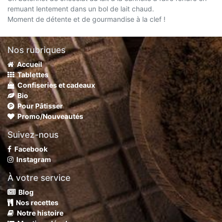
remuant lentement dans un bol de lait chaud.
Moment de détente et de gourmandise à la clef !
Nos rubriques
Accueil
Tablettes
Confiseries et cadeaux
Bio
Pour Pâtisser
Promo/Nouveautés
Suivez-nous
Facebook
Instagram
À votre service
Blog
Nos recettes
Notre histoire