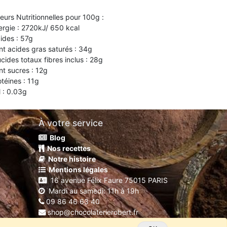
leurs Nutritionnelles pour 100g :
ergie : 2720kJ/ 650 kcal
pides : 57g
nt acides gras saturés : 34g
ucides totaux fibres inclus : 28g
nt sucres : 12g
otéines : 11g
l : 0.03g
À votre service
Blog
Nos recettes
Notre histoire
Mentions légales
16 avenue Félix Faure 75015 PARIS
Mardi au samedi: 11h à 19h
09 86 46 63 40
shop@chocolaterierobert.fr
Copyright
C'Mada