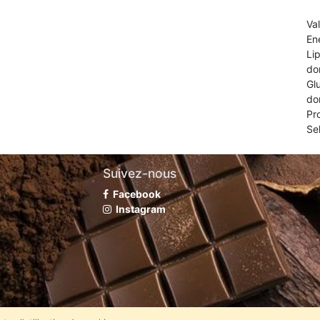
Va
En
Li
do
Gl
do
Pr
Se
Suivez-nous
Facebook
Instagram