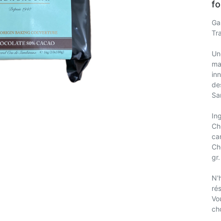
fo
Ga
Tr
Un
ma
in
de
Sa
In
Ch
ca
Ch
gr.
N'h
ré
Vo
ch