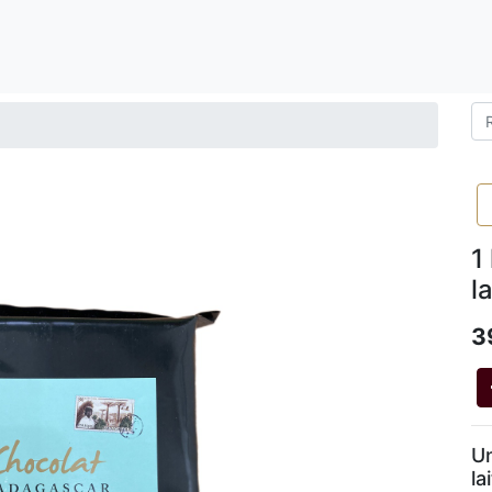
1
l
3
Un
la