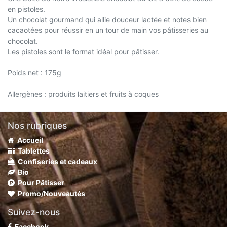
en pistoles.
Un chocolat gourmand qui allie douceur lactée et notes bien
cacaotées pour réussir en un tour de main vos pâtisseries au
chocolat.
Les pistoles sont le format idéal pour pâtisser.
Poids net : 175g
Allergènes : produits laitiers et fruits à coques
Nos rubriques
Accueil
Tablettes
Confiseries et cadeaux
Bio
Pour Pâtisser
Promo/Nouveautés
Suivez-nous
Facebook