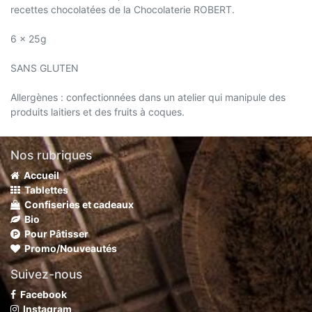
recettes chocolatées de la Chocolaterie ROBERT.
6 x 25g
SANS GLUTEN
Allergènes : confectionnées dans un atelier qui manipule des
produits laitiers et des fruits à coques.
Nos rubriques
Accueil
Tablettes
Confiseries et cadeaux
Bio
Pour Pâtisser
Promo/Nouveautés
Suivez-nous
Facebook
Instagram