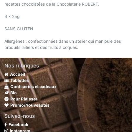
recettes chocolatées de la Chocolaterie ROBERT.
6 x 25g
SANS GLUTEN
Allergènes : confectionnées dans un atelier qui manipule des
produits laitiers et des fruits à coques.
Nos rubriques
Accueil
Tablettes
Confiseries et cadeaux
Bio
Pour Pâtisser
Promo/Nouveautés
Suivez-nous
Facebook
Instagram