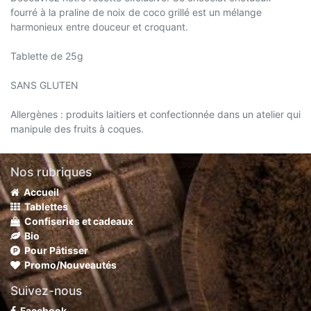
fourré à la praline de noix de coco grillé est un mélange
harmonieux entre douceur et croquant.
Tablette de 25g
SANS GLUTEN
Allergènes : produits laitiers et confectionnée dans un atelier qui
manipule des fruits à coques.
Nos rubriques
Accueil
Tablettes
Confiseries et cadeaux
Bio
Pour Pâtisser
Promo/Nouveautés
Suivez-nous
Facebook