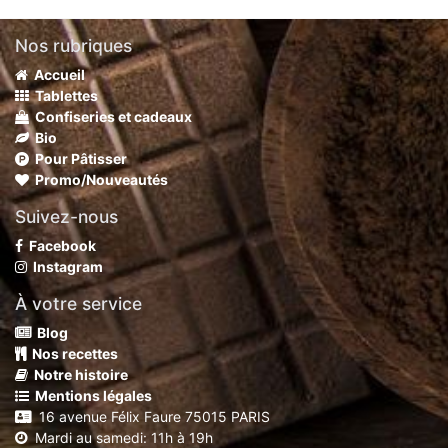
Nos rubriques
Accueil
Tablettes
Confiseries et cadeaux
Bio
Pour Pâtisser
Promo/Nouveautés
Suivez-nous
Facebook
Instagram
À votre service
Blog
Nos recettes
Notre histoire
Mentions légales
16 avenue Félix Faure 75015 PARIS
Mardi au samedi: 11h à 19h