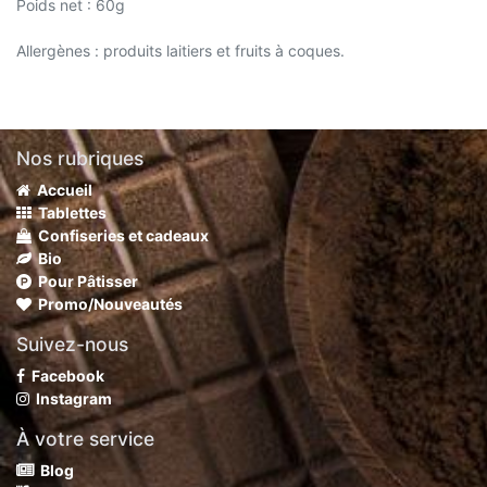
Poids net : 60g
Allergènes : produits laitiers et fruits à coques.
Nos rubriques
Accueil
Tablettes
Confiseries et cadeaux
Bio
Pour Pâtisser
Promo/Nouveautés
Suivez-nous
Facebook
Instagram
À votre service
Blog