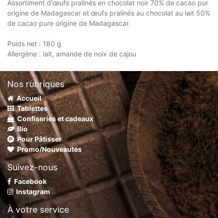
Assortiment d'œufs pralinés en chocolat noir 70% de cacao pur
origine de Madagascar et œufs pralinés au chocolat au lait 50%
de cacao pure origine de Madagascar.
Poids net : 180 g
Allergène : lait, amande de noix de cajou
Nos rubriques
Accueil
Tablettes
Confiseries et cadeaux
Bio
Pour Pâtisser
Promo/Nouveautés
Suivez-nous
Facebook
Instagram
À votre service