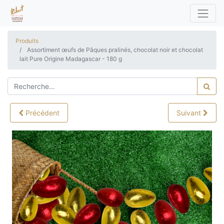
Produits
Assortiment œufs de Pâques pralinés, chocolat noir et chocolat
lait Pure Origine Madagascar - 180 g
Précédent
Suivant