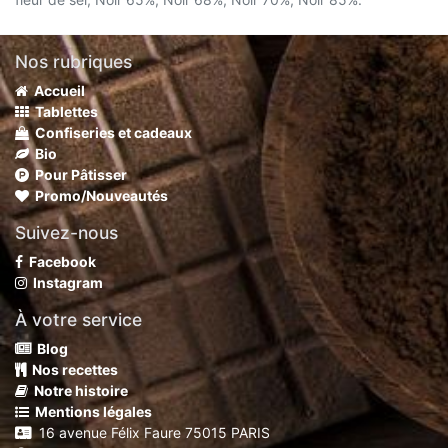
Nos rubriques
Accueil
Tablettes
Confiseries et cadeaux
Bio
Pour Pâtisser
Promo/Nouveautés
Suivez-nous
Facebook
Instagram
À votre service
Blog
Nos recettes
Notre histoire
Mentions légales
16 avenue Félix Faure 75015 PARIS