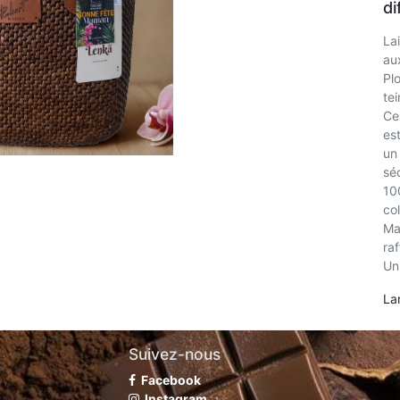
di
La
au
Pl
tei
Ce 
es
un
séc
10
co
Ma
ra
Un
La
Suivez-nous
Facebook
Instagram