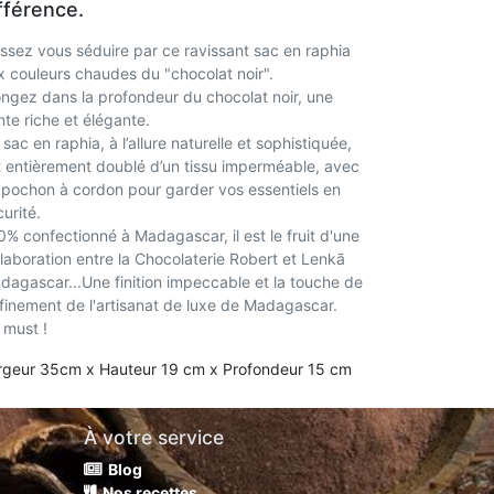
fférence.
issez vous séduire par ce ravissant sac en raphia
x couleurs chaudes du "chocolat noir".
ongez dans la profondeur du chocolat noir, une
nte riche et élégante.
sac en raphia, à l’allure naturelle et sophistiquée,
t entièrement doublé d’un tissu imperméable, avec
 pochon à cordon pour garder vos essentiels en
urité.
0% confectionné à Madagascar, il est le fruit d'une
llaboration entre la Chocolaterie Robert et Lenkã
dagascar...Une finition impeccable et la touche de
ffinement de l'artisanat de luxe de Madagascar.
 must !
rgeur 35cm x Hauteur 19 cm x Profondeur 15 cm
À votre service
Blog
Nos recettes