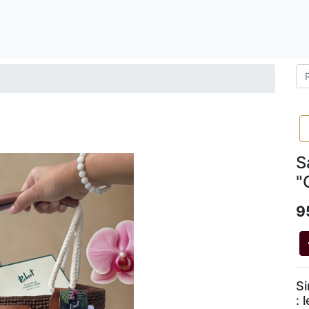
S
"
9
Si
: 