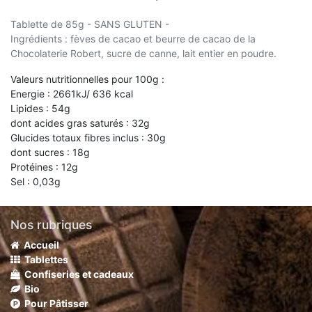
Tablette de 85g - SANS GLUTEN -
Ingrédients : fèves de cacao et beurre de cacao de la
Chocolaterie Robert, sucre de canne, lait entier en poudre.
Valeurs nutritionnelles pour 100g :
Energie : 2661kJ/ 636 kcal
Lipides : 54g
dont acides gras saturés : 32g
Glucides totaux fibres inclus : 30g
dont sucres : 18g
Protéines : 12g
Sel : 0,03g
Nos rubriques
Accueil
Tablettes
Confiseries et cadeaux
Bio
Pour Pâtisser