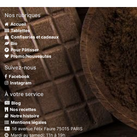
Nos rubriques
Accueil
Tablettes
Confiseries et cadeaux
Bio
Pour Pâtisser
Promo/Nouveautés
Suivez-nous
Facebook
Instagram
À votre service
Blog
Nos recettes
Notre histoire
Mentions légales
16 avenue Félix Faure 75015 PARIS
Mardi au samedi: 11h à 19h