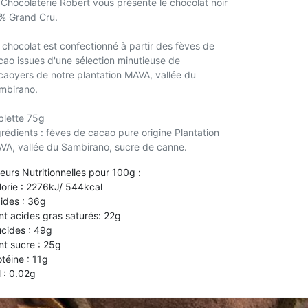
 Chocolaterie Robert vous présente le chocolat noir
% Grand Cru.
 chocolat est confectionné à partir des fèves de
cao issues d'une sélection minutieuse de
caoyers de notre plantation MAVA, vallée du
mbirano.
blette 75g
grédients : fèves de cacao pure origine Plantation
VA, vallée du Sambirano, sucre de canne.
leurs Nutritionnelles pour 100g :
lorie : 2276kJ/ 544kcal
pides : 36g
nt acides gras saturés: 22g
ucides : 49g
nt sucre : 25g
otéine : 11g
l : 0.02g