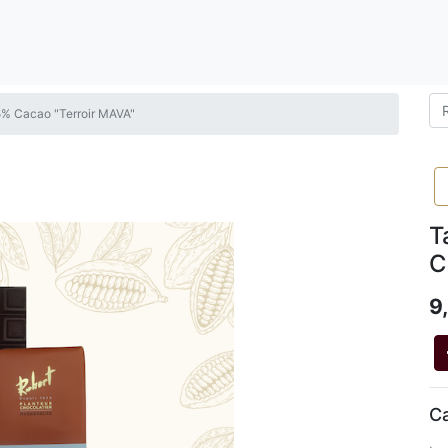
75% Cacao "Terroir MAVA"
T
C
9
Ca