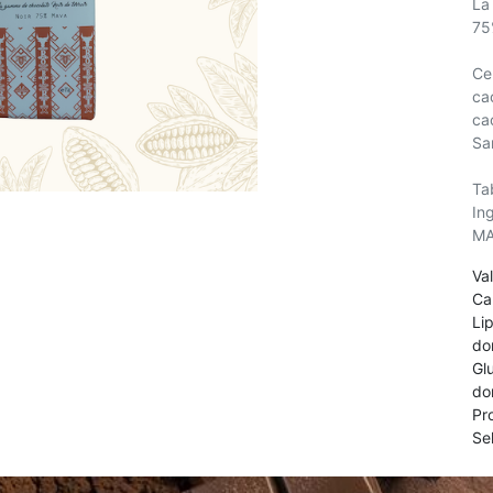
La
75
Ce
ca
ca
Sa
Ta
In
MA
Va
Ca
Li
do
Gl
do
Pr
Se