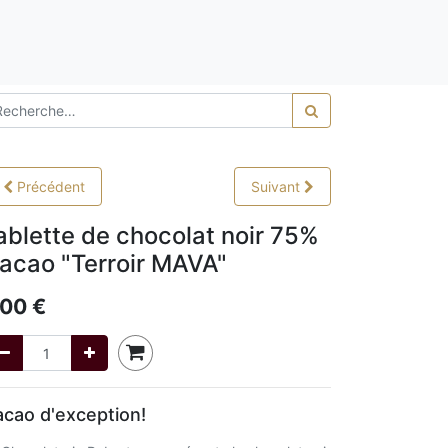
0,00
Précédent
Suivant
ablette de chocolat noir 75%
acao "Terroir MAVA"
,00
€
cao d'exception!