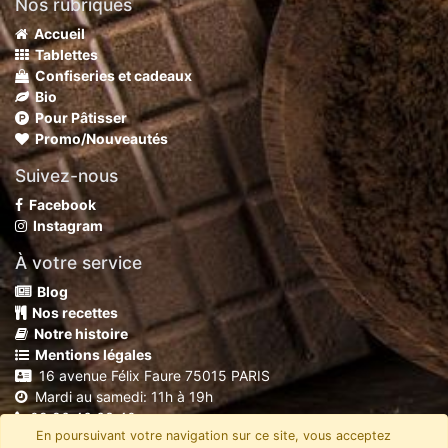
Nos rubriques
Accueil
Tablettes
Confiseries et cadeaux
Bio
Pour Pâtisser
Promo/Nouveautés
Suivez-nous
Facebook
Instagram
À votre service
Blog
Nos recettes
Notre histoire
Mentions légales
16 avenue Félix Faure 75015 PARIS
Mardi au samedi: 11h à 19h
09 86 46 63 40
En poursuivant votre navigation sur ce site, vous acceptez
shop@chocolaterierobert.fr