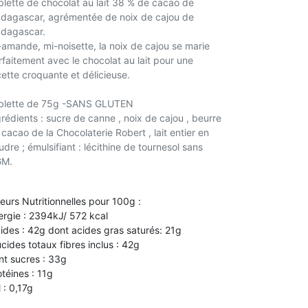
blette de chocolat au lait 38 % de cacao de
dagascar, agrémentée de noix de cajou de
dagascar.
-amande, mi-noisette, la noix de cajou se marie
rfaitement avec le chocolat au lait pour une
cette croquante et délicieuse.
blette de 75g -SANS GLUTEN
grédients : sucre de canne , noix de cajou , beurre
cacao de la Chocolaterie Robert , lait entier en
dre ; émulsifiant : lécithine de tournesol sans
M.
leurs Nutritionnelles pour 100g :
ergie : 2394kJ/ 572 kcal
pides : 42g dont acides gras saturés: 21g
ucides totaux fibres inclus : 42g
nt sucres : 33g
otéines : 11g
 : 0,17g