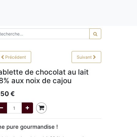
0,00
Précédent
Suivant
ablette de chocolat au lait
8% aux noix de cajou
,50
€
e pure gourmandise !