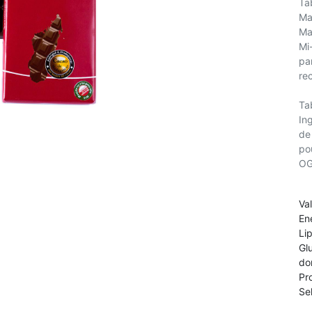
Ta
Ma
Ma
Mi
pa
re
Ta
In
de 
pou
OG
Va
En
Li
Gl
do
Pr
Sel