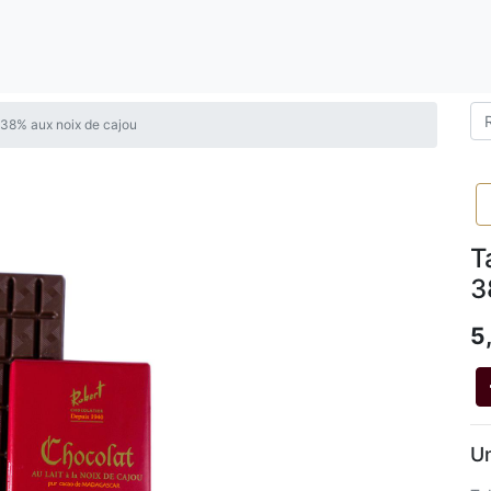
t 38% aux noix de cajou
T
3
5
Un