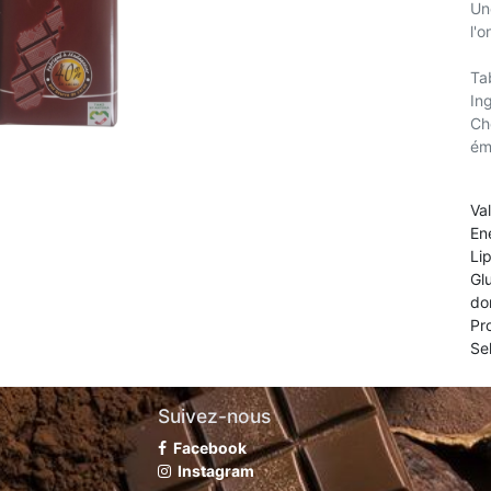
Un
l'o
Ta
In
Cho
ém
Va
En
Li
Gl
do
Pr
Sel
Suivez-nous
Facebook
Instagram