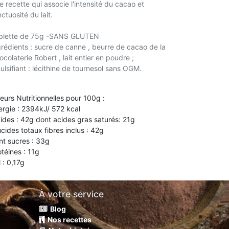
e recette qui associe l'intensité du cacao et
nctuosité du lait.
blette de 75g -SANS GLUTEN
grédients : sucre de canne , beurre de cacao de la
colaterie Robert , lait entier en poudre ;
ulsifiant : lécithine de tournesol sans OGM.
leurs Nutritionnelles pour 100g :
ergie : 2394kJ/ 572 kcal
pides : 42g dont acides gras saturés: 21g
ucides totaux fibres inclus : 42g
nt sucres : 33g
otéines : 11g
 : 0,17g
À votre service
Blog
Nos recettes