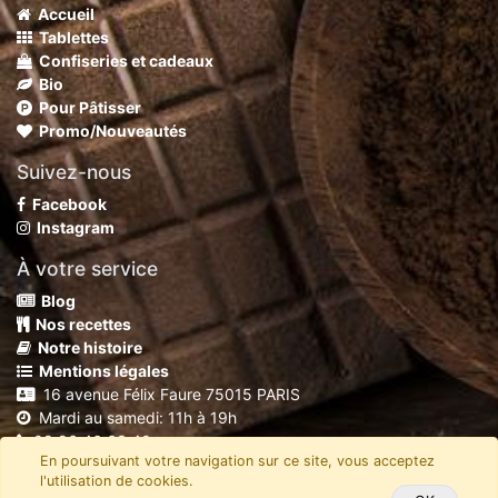
Accueil
Tablettes
Confiseries et cadeaux
Bio
Pour Pâtisser
Promo/Nouveautés
Suivez-nous
Facebook
Instagram
À votre service
Blog
Nos recettes
Notre histoire
Mentions légales
16 avenue Félix Faure 75015 PARIS
Mardi au samedi: 11h à 19h
09 86 46 63 40
En poursuivant votre navigation sur ce site, vous acceptez
shop@chocolaterierobert.fr
l'utilisation de cookies.
Copyright
C'Mada