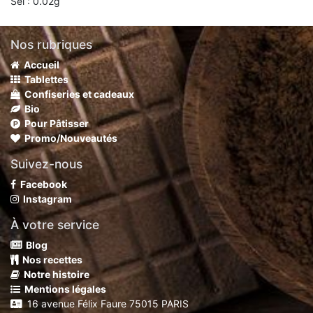
Sel : 0.02g
Nos rubriques
Accueil
Tablettes
Confiseries et cadeaux
Bio
Pour Pâtisser
Promo/Nouveautés
Suivez-nous
Facebook
Instagram
À votre service
Blog
Nos recettes
Notre histoire
Mentions légales
16 avenue Félix Faure 75015 PARIS